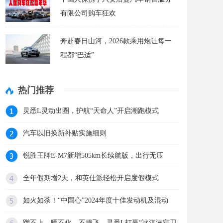
有限公司购车狂欢
奔赴春日山河，2026款乘用炮让每一
程都“巴适”
热门推荐
灵悉L灵动出圈，护航“天命人”开启潮跑模式
汽车以旧换新补贴实施细则
锐胜王牌E-M7新增505km长续航版，出行无压
全年假期增2天，和英仕派轻松开启度假模式
如火如荼！“中国心”2024年度十佳发动机及混动
蹭不上、晒不化、不撞飞，灵悉L打赢“冰淇淋守卫