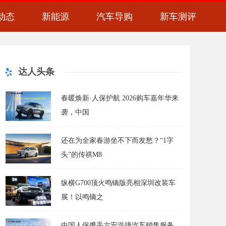
动态
新能源
汽车导购
新车测评
达人头条
春暖焕新·人保护航 2026购车嘉年华来
袭，中国
还在为全家春游坐不下而发愁？“1字
头”的传祺M8
纵横G700顶火鸣镝版亮相深圳改装车
展！以鸣镝之
中国人保携手六安浩捷汽车销售服务