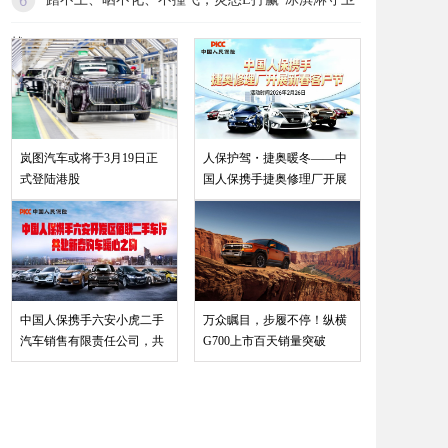
战
岚图汽车或将于3月19日正
人保护驾・捷奥暖冬——中
式登陆港股
国人保携手捷奥修理厂开展
中国人保携手六安小虎二手
万众瞩目，步履不停！纵横
汽车销售有限责任公司，共
G700上市百天销量突破