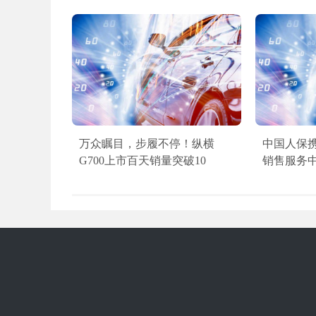
万众瞩目，步履不停！纵横
中国人保
G700上市百天销量突破10
销售服务