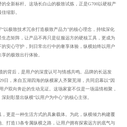
的全新标杆。这场长白山的极致试炼，正是G700以硬核产
最佳缩影。
以极致技术冗余打造极致产品力”的核心理念，持续深化
景生态矩阵，让产品不再只是征服远方的硬核工具，更成为
下的安心守护，到日常出行中的奢享体验，纵横始终以用户
未享的极致出行体验。
绩的背后，是用户的深度认可与情感共鸣。品牌的长远发
月29日，来自五湖四海的纵横家人齐聚芜湖，共同启幕以“因
与用户双向奔赴的生动见证。这场家宴不仅是一场温情相聚，
环，深刻彰显出纵横“以用户为中心”的核心主张。
，更是一种生活方式的具象载体。为此，纵横倾力构建覆
地、打造13条专属纵横之路，让用户拥有探索远方的底气与