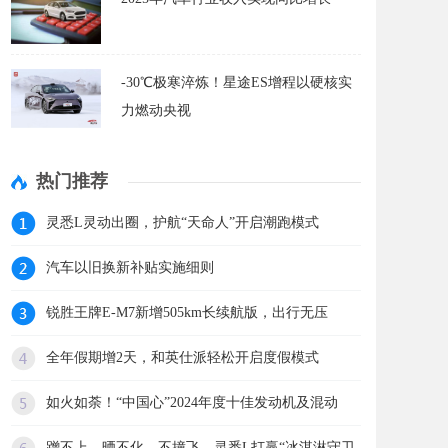
-30℃极寒淬炼！星途ES增程以硬核实
力燃动央视
热门推荐
灵悉L灵动出圈，护航“天命人”开启潮跑模式
汽车以旧换新补贴实施细则
锐胜王牌E-M7新增505km长续航版，出行无压
全年假期增2天，和英仕派轻松开启度假模式
如火如荼！“中国心”2024年度十佳发动机及混动
蹭不上、晒不化、不撞飞，灵悉L打赢“冰淇淋守卫