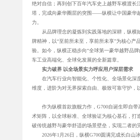
绝对自信；再到创下百年汽车史上越野车横渡长
塔，完成向豪华圈层的突围——纵横让中国豪华
力。
从品牌理念的凝炼到实践落地的深耕，纵横始终
牌精神，以“至前所未至，享前所未享”为核心产
验。如今，纵横正稳步向“全球第一豪华越野品
车工业高端化、全球化发展的全新篇章。
实力破界 以全场景实力呼应用户深层需求
在汽车行业向智能化、个性化、全场景化深度
维度，进阶为对无界探索自由、极致可靠守护，
作为纵横首款旗舰力作，G700自诞生即自带
术矩阵，以全球标准、全球验证为核心基石，打造
破传统越野与豪华舒适的场景壁垒，实现二者的
2026年1月26日，纵横G700圆满完成长白