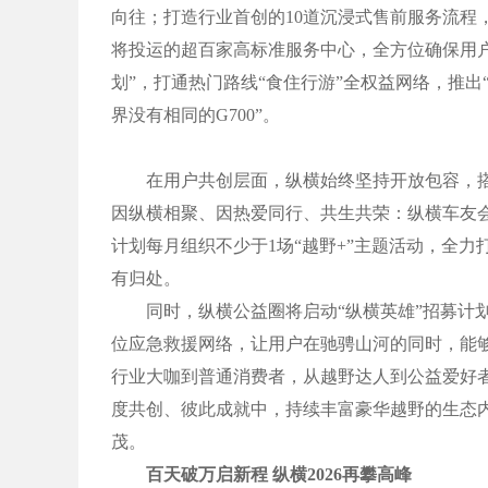
向往；打造行业首创的10道沉浸式售前服务流程
将投运的超百家高标准服务中心，全方位确保用户
划”，打通热门路线“食住行游”全权益网络，推出
界没有相同的G700”。
在用户共创层面，纵横始终坚持开放包容，搭
因纵横相聚、因热爱同行、共生共荣：纵横车友
计划每月组织不少于1场“越野+”主题活动，全力
有归处。
同时，纵横公益圈将启动“纵横英雄”招募计划，
位应急救援网络，让用户在驰骋山河的同时，能
行业大咖到普通消费者，从越野达人到公益爱好
度共创、彼此成就中，持续丰富豪华越野的生态
茂。
百天破万启新程 纵横2026再攀高峰