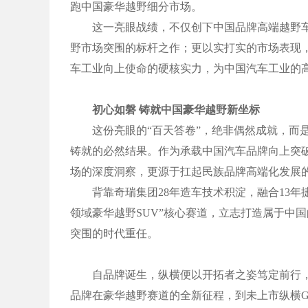
跑中国豪华越野细分市场。
这一亮眼战绩，不仅创下中国品牌高端越野车型
野市场突围的标杆之作；更以实打实的市场表现
车工业向上使命的硬核实力，为中国汽车工业的
初心如磐 铸就中国豪华越野新坐标
这份亮眼的“百天答卷”，绝非偶然成就，而是纵
铸就的必然结果。作为承载中国汽车品牌向上突
场的深度洞察，更源于扛起民族品牌高端化发展
背靠奇瑞集团28年造车技术积淀，融合13年
领域豪华越野SUV”核心赛道，立志打造属于中
突围的时代重任。
自品牌诞生，纵横便以开拓者之姿笃定前行，
品牌在豪华越野赛道的全新征程，到未上市纵横G