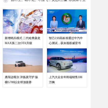
战
新增哨兵模式 二代哈弗枭龙
智己LS9高标准通过中汽中
MAX第二次OTA升级
心测试，获央视权威背书
勇闯达喀尔 淬炼真守护 纵
上汽大众全年终端销售106
横G700以全球顶级赛
万辆