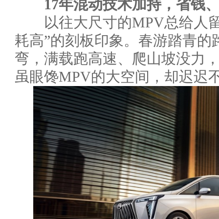
17年混动技术加持，省钱
以往大尺寸的MPV总给人留
耗高”的刻板印象。春游踏青的
弯，满载跑高速、爬山坡没力
虽眼馋MPV的大空间，却迟迟