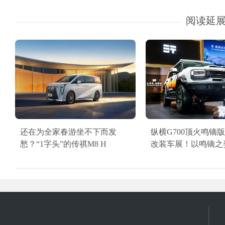
阅读延
还在为全家春游坐不下而发
纵横G700顶火鸣镝
愁？“1字头”的传祺M8 H
改装车展！以鸣镝之