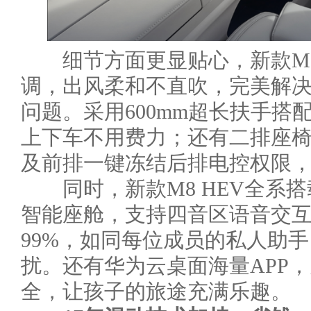
细节方面更显贴心，新款M8 
调，出风柔和不直吹，完美解
问题。采用600mm超长扶手搭
上下车不用费力；还有二排座
及前排一键冻结后排电控权限
同时，新款M8 HEV全系搭载AD
智能座舱，支持四音区语音交
99%，如同每位成员的私人助
扰。还有华为云桌面海量APP
全，让孩子的旅途充满乐趣。