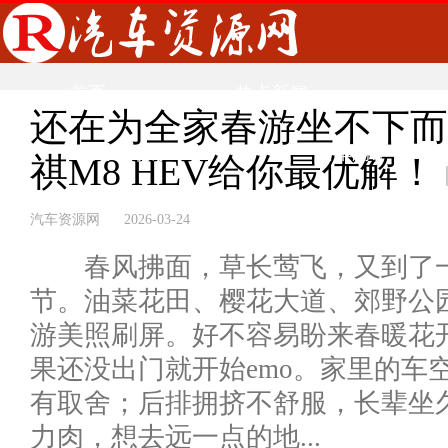
首页
热点新闻
还在为全家春游坐不下而
汽车导购
新车测评
祺M8 HEV给你最优解！
汽车资源网 2026-03-24
春风拂面，草长莺飞，又到了一
节。油菜花田、樱花大道、郊野公
游美照刷屏。好不容易盼来春暖花
果还没出门就开始emo。家里的车
有取舍；后排拥挤不舒服，长辈坐
力肉，想去远一点的地...