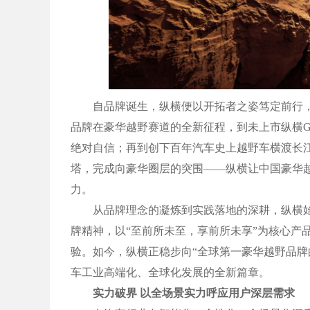
自品牌诞生，纵横便以开拓者之姿笃定前行，
品牌在豪华越野赛道的全新征程，到未上市纵横G
绝对自信；再到创下百年汽车史上越野车横渡长
塔，完成向豪华圈层的突围——纵横让中国豪华
力。
从品牌理念的凝炼到实践落地的深耕，纵横始终
牌精神，以“至前所未至，享前所未享”为核心产
验。如今，纵横正稳步向“全球第一豪华越野品
车工业高端化、全球化发展的全新篇章。
实力破界 以全场景实力呼应用户深层需求