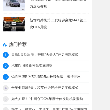
力燃动央视
新增哨兵模式 二代哈弗枭龙MAX第二
次OTA升级
热门推荐
灵悉L灵动出圈，护航“天命人”开启潮跑模式
汽车以旧换新补贴实施细则
锐胜王牌E-M7新增505km长续航版，出行无压
全年假期增2天，和英仕派轻松开启度假模式
如火如荼！“中国心”2024年度十佳发动机及混动
蹭不上、晒不化、不撞飞，灵悉L打赢“冰淇淋守卫