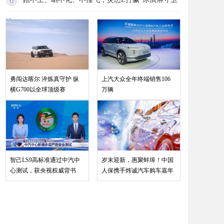
战
勇闯达喀尔 淬炼真守护 纵
上汽大众全年终端销售106
横G700以全球顶级赛
万辆
智己LS9高标准通过中汽中
岁末迎新，惠聚蚌埠！中国
心测试，获央视权威背书
人保携手炜诚汽车购车嘉年