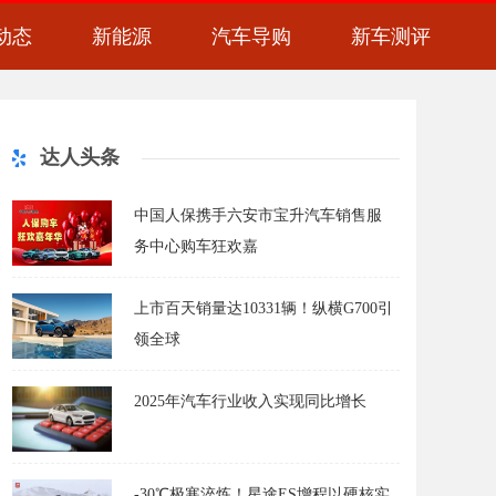
动态
新能源
汽车导购
新车测评
达人头条
中国人保携手六安市宝升汽车销售服
务中心购车狂欢嘉
上市百天销量达10331辆！纵横G700引
领全球
2025年汽车行业收入实现同比增长
-30℃极寒淬炼！星途ES增程以硬核实