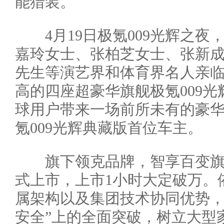
能猎装。
4月19日极氪009光辉之夜
嘉玲女士、张柏芝女士、张新
先生等演艺界和体育界名人亲
高的四座超豪华旗舰极氪009
球用户带来一场前所未有的豪
氪009光辉典藏版首位车主。
旗下领克品牌，智享百变旗舰大
式上市，上市1小时大定破万。依托
属架构以及集团技术协同优势，
安全”上的全面突破，树立大型