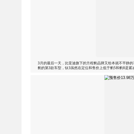
3月的最后一天，比亚迪旗下的方程豹品牌又给本就不平静的
豹的第3款车型，钛3虽然在定位和售价上低于豹5和豹8是紧