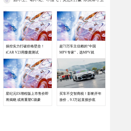
战
操控实力打破价格壁垒！
超73万车主信赖的“中国
iCAR V23用麋鹿测试
MPV专家”，选MPV就
。 作为方程
星纪元ES增程版上市售价即
买车不交智商税！影豹开年
将揭晓 或将重塑C级豪
放价，9.3万起直接抄底