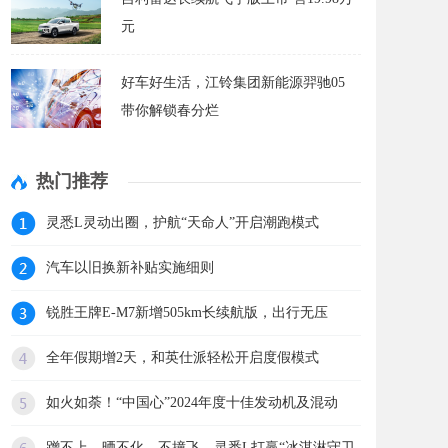
元
好车好生活，江铃集团新能源羿驰05
带你解锁春分烂
热门推荐
灵悉L灵动出圈，护航“天命人”开启潮跑模式
汽车以旧换新补贴实施细则
锐胜王牌E-M7新增505km长续航版，出行无压
全年假期增2天，和英仕派轻松开启度假模式
如火如荼！“中国心”2024年度十佳发动机及混动
蹭不上、晒不化、不撞飞，灵悉L打赢“冰淇淋守卫