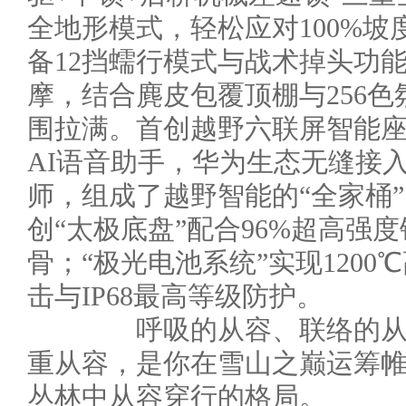
全地形模式，轻松应对100%坡
备12挡蠕行模式与战术掉头功
摩，结合麂皮包覆顶棚与256
围拉满。首创越野六联屏智能座舱
AI语音助手，华为生态无缝接入
师，组成了越野智能的“全家桶
创“太极底盘”配合96%超高强
骨；“极光电池系统”实现1200℃
击与IP68最高等级防护。
呼吸的从容、联络的从容
重从容，是你在雪山之巅运筹
丛林中从容穿行的格局。