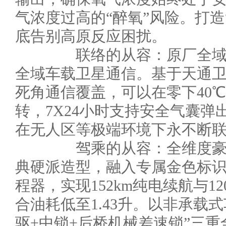
气浓度过高的“醉氧”风险。打造
底告别高原反应困扰。
联络的从容：原厂全域车
全域车载卫星通信。基于天通
死角通信覆盖，可以在零下40℃~
转，7X24小时支持安全气囊
在无人区等极端环境下永不断
驾乘的从容：全维度豪华
典硬派造型，融入专属金色标识。
程器，实现152km纯电续航与12
合油耗低至1.43升。以非承载
驱+中锁+后桥机械差速锁”三重全