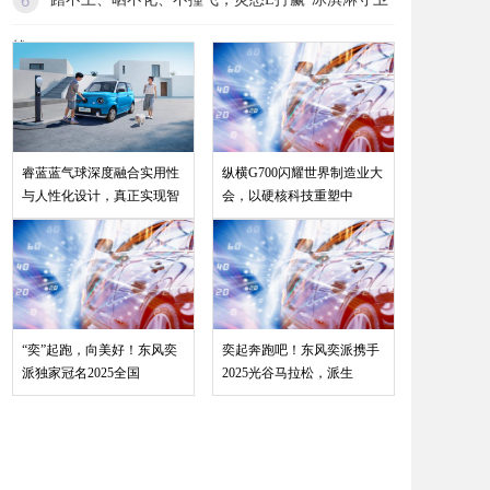
战
睿蓝蓝气球深度融合实用性
纵横G700闪耀世界制造业大
与人性化设计，真正实现智
会，以硬核科技重塑中
“奕”起跑，向美好！东风奕
奕起奔跑吧！东风奕派携手
派独家冠名2025全国
2025光谷马拉松，派生