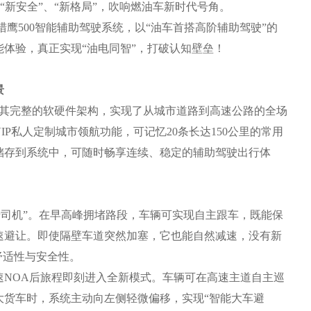
、“新安全”、“新格局”，吹响燃油车新时代号角。
500智能辅助驾驶系统，以“油车首搭高阶辅助驾驶”的
体验，真正实现“油电同智”，打破认知壁垒！
景
其完整的软硬件架构，实现了从城市道路到高速公路的全场
P私人定制城市领航功能，可记忆20条长达150公里的常用
储存到系统中，可随时畅享连续、稳定的辅助驾驶出行体
司机”。在早高峰拥堵路段，车辆可实现自主跟车，既能保
速避让。即使隔壁车道突然加塞，它也能自然减速，没有新
舒适性与安全性。
OA后旅程即刻进入全新模式。车辆可在高速主道自主巡
大货车时，系统主动向左侧轻微偏移，实现“智能大车避