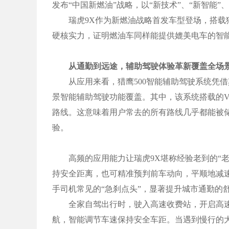
发布“中国新燃油”战略，以“新技术”、“新智能”
瑞虎9X作为新燃油战略首发车型登场，搭载猎鹰
硬核实力，证明燃油车同样能提供媲美电车的智能
从通勤到远途，辅助驾驶体验革新覆盖全场
从应用来看，猎鹰500智能辅助驾驶系统凭借
景智能辅助驾驶功能覆盖。其中，该系统搭载的VI
路线。这意味着用户常去的所有路线几乎都能被
验。
高频的应用能力让瑞虎9X堪称经验老到的“老
持安全距离，也可精准预判前车动向，平顺地减
手司机常见的“急刹点头”，显著提升城市通勤的
全家自驾出行时，驶入高速收费站，开启高速N
航，智能调节车速保持安全车距。当遇到慢行的