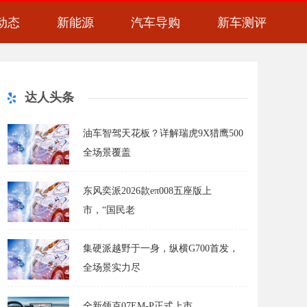
动态
新能源
汽车导购
新车测评
达人头条
油车智驾天花板？详解瑞虎9X猎鹰500
全场景覆盖
东风奕派2026款eπ008五座版上
市，“国民老
集硬派越野于一身，纵横G700首发，
全场景实力尽
全新领克07EM-P正式上市