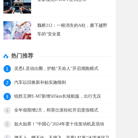
魏桥212：一根消失的A柱，撕下越野
车的“安全遮
热门推荐
灵悉L灵动出圈，护航“天命人”开启潮跑模式
汽车以旧换新补贴实施细则
锐胜王牌E-M7新增505km长续航版，出行无压
全年假期增2天，和英仕派轻松开启度假模式
如火如荼！“中国心”2024年度十佳发动机及混动
蹭不上、晒不化、不撞飞，灵悉L打赢“冰淇淋守卫