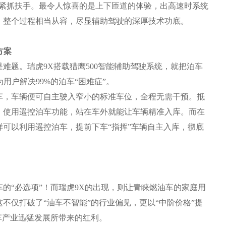
时紧抓扶手。最令人惊喜的是上下匝道的体验，出高速时系统
，整个过程相当从容，尽显辅助驾驶的深厚技术功底。
方案
题。瑞虎9X搭载猎鹰500智能辅助驾驶系统，就把泊车
用户解决99%的泊车“困难症”。
，车辆便可自主驶入窄小的标准车位，全程无需干预。抵
，使用遥控泊车功能，站在车外就能让车辆精准入库。而在
可以利用遥控泊车，提前下车“指挥”车辆自主入库，彻底
“必选项”！而瑞虎9X的出现，则让青睐燃油车的家庭用
不仅打破了“油车不智能”的行业偏见，更以“中阶价格”提
车产业迅猛发展所带来的红利。