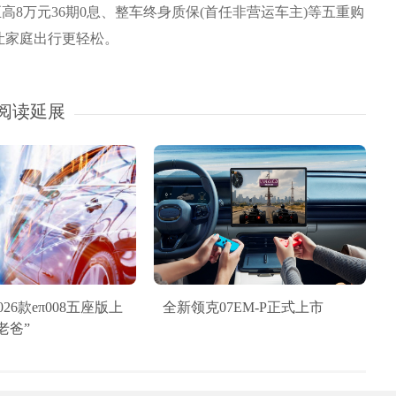
高8万元36期0息、整车终身质保(首任非营运车主)等五重购
让家庭出行更轻松。
阅读延展
26款eπ008五座版上
全新领克07EM-P正式上市
老爸”