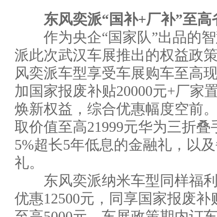
东风奕派“国补+厂补”至高
作为央企“国家队”出品的智
派此次武汉车展推出的权益政
风奕派车型享受车展购车至高现金
加国家报废补贴20000元+厂家
焕新权益，综合优惠幅度空前
取价值至高21999元华为三折
5%超长5年低息的金融礼，以
礼。
东风奕派纳米车型同样福利
优惠12500元，同享国家报废补贴
至高5000元，车展政策期内订车