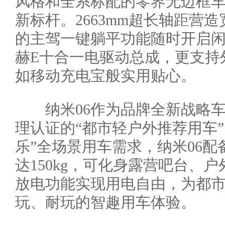
风格和全系标配的零界无边框
新标杆。2663mm超长轴距营
的主驾一键躺平功能随时开启
赫E十合一电驱动总成，更支持
如移动充电宝般实用贴心。
纳米06作为品牌全新战略车
理认证的“都市轻户外推荐用车”
乐”全场景用车需求，纳米06
达150kg，可化身露营吧台、户外
放电功能实现用电自由，为都
玩、耐玩的智趣用车体验。