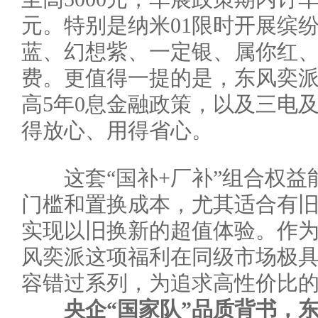
元。特别是纳米01限时开展缤
蓝、幻想紫、一定银、属你红
费。更值得一提的是，东风奕派
高5年0息金融政策，以及三电
得放心、用得省心。
这套“国补+厂补”组合权益
门槛和置换成本，尤其适合有
实现以旧换新的超值体验。作
风奕派这项福利在同级市场极
容错过系列，为追求高性价比
央企“国家队”品质背书，