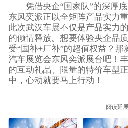
凭借央企“国家队”的深厚底
东风奕派正以全矩阵产品实力
此次武汉车展不仅是产品实力
的倾情释放。想要体验央企品
受“国补+厂补”的超值权益？那
汽车展览会东风奕派展台吧！
的互动礼品、限量的特价车型正
中，心动就要马上行动！
阅读延